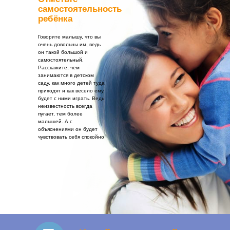
самостоятельность
ребёнка
Говорите малышу, что вы
очень довольны им, ведь
он такой большой и
самостоятельный.
Расскажите, чем
занимаются в детском
саду, как много детей туда
приходят и как весело ему
будет с ними играть. Ведь
неизвестность всегда
пугает, тем более
малышей. А с
объяснениями он будет
чувствовать себя спокойно