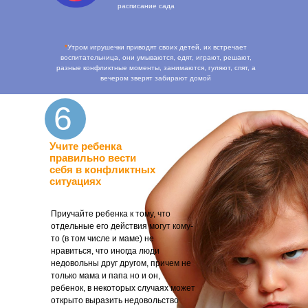
расписание сада
*
Утром игрушечки приводят своих детей, их встречает
воспитательница, они умываются, едят, играют, решают,
разные конфликтные моменты, занимаются, гуляют, спят, а
вечером зверят забирают домой
6
Учите ребенка
правильно вести
себя в конфликтных
ситуациях
Приучайте ребенка к тому, что
отдельные его действия могут кому-
то (в том числе и маме) не
нравиться, что иногда люди
недовольны друг другом, причем не
только мама и папа но и он,
ребенок, в некоторых случаях может
открыто выразить недовольство