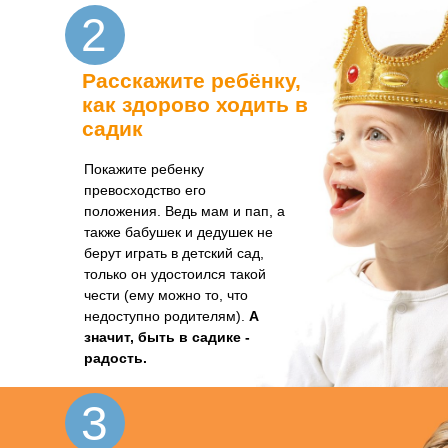
2
Расскажите ребёнку,
как здорово ходить в
садик
Покажите ребенку
превосходство его
положения. Ведь мам и пап, а
также бабушек и дедушек не
берут играть в детский сад,
только он удостоился такой
чести (ему можно то, что
недоступно родителям).
А
значит, быть в садике -
радость.
3