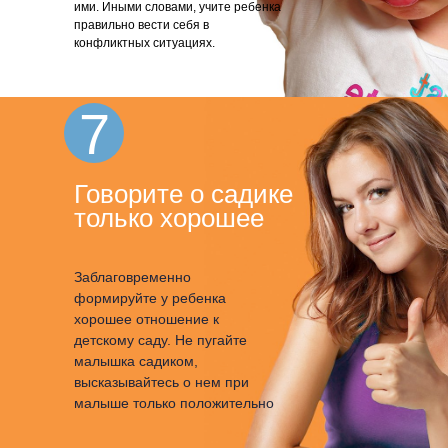
ими. Иными словами, учите ребенка
правильно вести себя в
конфликтных ситуациях.
7
Говорите о садике
только хорошее
Заблаговременно
формируйте у ребенка
хорошее отношение к
детскому саду. Не пугайте
малышка садиком,
высказывайтесь о нем при
малыше только положительно