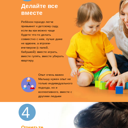
Делайте все
вместе
Ребёнок гораздо легче
привыкнет к детскому саду,
если вы как можно чаще
будете что-то делать
совместно с ним, лучше даже
не вдвоем, а втроем-
вчетвером (с папой,
бабушкой): вместе играть,
вместе гулять, вместе убирать
квартиру.
Опыт очень важен
Малышу нужен опыт не
только индивидуального
подхода, но и
коллективного, вместе с
другими людьми
4
Отметьте