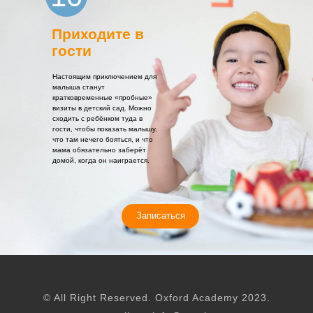
Приходите в
гости
Настоящим приключением для
малыша станут
кратковременные «пробные»
визиты в детский сад. Можно
сходить с ребёнком туда в
гости, чтобы показать малышу,
что там нечего бояться, и что
мама обязательно заберёт
домой, когда он наиграется.
Записаться
© All Right Reserved. Oxford Academy 2023.